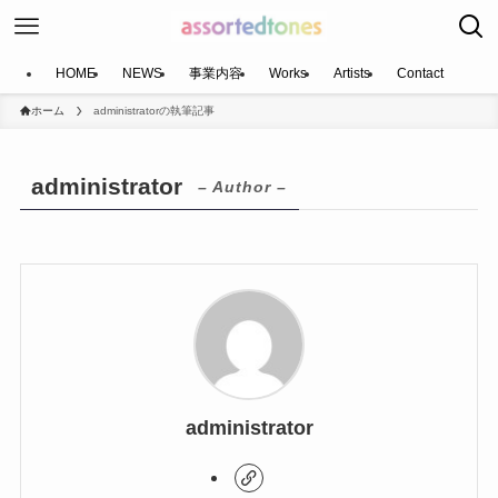
HOME
NEWS
事業内容
Works
Artists
Contact
ホーム
administratorの執筆記事
administrator
– Author –
administrator